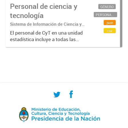
Personal de ciencia y
GÉNERO
tecnología
PERSONAL CIENTÍFICO-TECNOLÓGICO
json
Sistema de Información de Ciencia y
Tecnología Argentino (SICYTAR)
csv
El personal de CyT en una unidad
estadística incluye a todas las
personas involucradas
directamente en I+D así como a
aquellas que brindan servicios
directos para las actividades de I +
D (como...