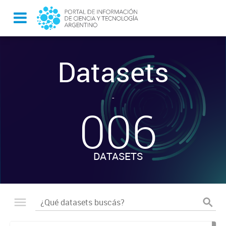
Datasets
-
006
DATASETS