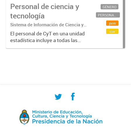
Personal de ciencia y
GÉNERO
tecnología
PERSONAL CIENTÍFICO-TECNOLÓGICO
json
Sistema de Información de Ciencia y
Tecnología Argentino (SICYTAR)
csv
El personal de CyT en una unidad
estadística incluye a todas las
personas involucradas
directamente en I+D así como a
aquellas que brindan servicios
directos para las actividades de I +
D (como...