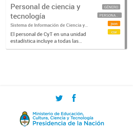
Personal de ciencia y
GÉNERO
tecnología
PERSONAL CIENTÍFICO-TECNOLÓGICO
json
Sistema de Información de Ciencia y
Tecnología Argentino (SICYTAR)
csv
El personal de CyT en una unidad
estadística incluye a todas las
personas involucradas
directamente en I+D así como a
aquellas que brindan servicios
directos para las actividades de I +
D (como...