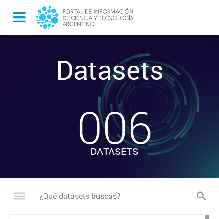
Datasets
-
006
DATASETS