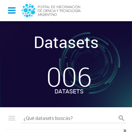
Datasets
-
006
DATASETS