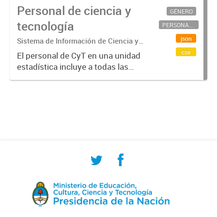
Personal de ciencia y
GÉNERO
tecnología
PERSONAL CIENTÍFICO-TECNOLÓGICO
json
Sistema de Información de Ciencia y
Tecnología Argentino (SICYTAR)
csv
El personal de CyT en una unidad
estadística incluye a todas las
personas involucradas
directamente en I+D así como a
aquellas que brindan servicios
directos para las actividades de I +
D (como...