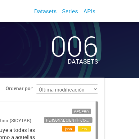
Datasets
Series
APIs
006
DATASETS
Ordenar por
GÉNERO
ntino (SICYTAR)
PERSONAL CIENTÍFICO-TECNOLÓGICO
json
csv
uye a todas las
como a aquellas