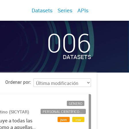
Datasets
Series
APIs
006
DATASETS
Ordenar por
GÉNERO
ntino (SICYTAR)
PERSONAL CIENTÍFICO-TECNOLÓGICO
json
csv
uye a todas las
como a aquellas