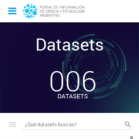
Datasets
-
006
DATASETS