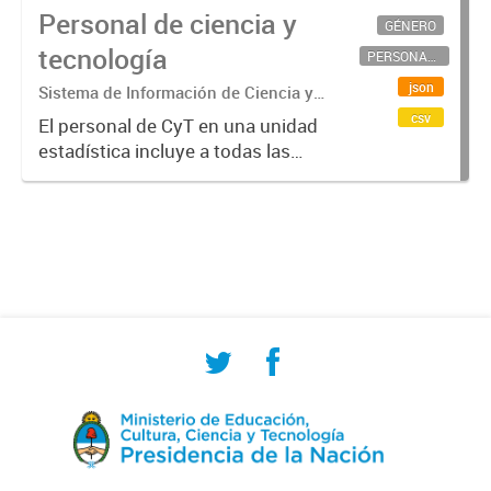
Personal de ciencia y
GÉNERO
tecnología
PERSONAL CIENTÍFICO-TECNOLÓGICO
json
Sistema de Información de Ciencia y
Tecnología Argentino (SICYTAR)
csv
El personal de CyT en una unidad
estadística incluye a todas las
personas involucradas
directamente en I+D así como a
aquellas que brindan servicios
directos para las actividades de I +
D (como...