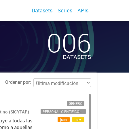
Datasets
Series
APIs
006
DATASETS
Ordenar por
GÉNERO
ntino (SICYTAR)
PERSONAL CIENTÍFICO-TECNOLÓGICO
json
csv
uye a todas las
como a aquellas