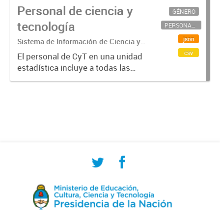
Personal de ciencia y
GÉNERO
tecnología
PERSONAL CIENTÍFICO-TECNOLÓGICO
json
Sistema de Información de Ciencia y
Tecnología Argentino (SICYTAR)
csv
El personal de CyT en una unidad
estadística incluye a todas las
personas involucradas
directamente en I+D así como a
aquellas que brindan servicios
directos para las actividades de I +
D (como...