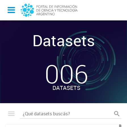
Datasets
-
006
DATASETS