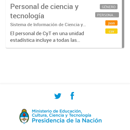
Personal de ciencia y
GÉNERO
tecnología
PERSONAL CIENTÍFICO-TECNOLÓGICO
json
Sistema de Información de Ciencia y
Tecnología Argentino (SICYTAR)
csv
El personal de CyT en una unidad
estadística incluye a todas las
personas involucradas
directamente en I+D así como a
aquellas que brindan servicios
directos para las actividades de I +
D (como...