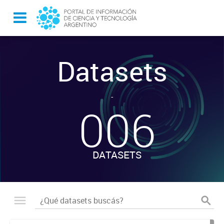
Datasets
-
006
DATASETS