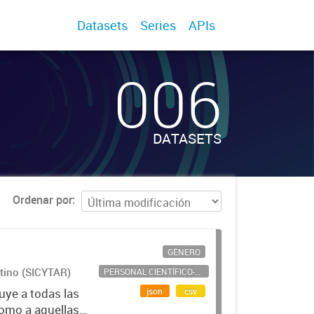
Datasets
Series
APIs
006
DATASETS
Ordenar por
GÉNERO
ntino (SICYTAR)
PERSONAL CIENTÍFICO-TECNOLÓGICO
json
csv
uye a todas las
como a aquellas