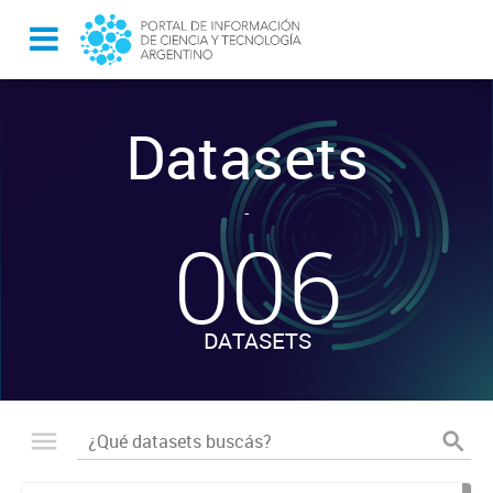
Datasets
-
006
DATASETS