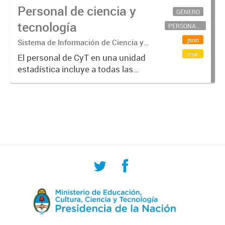
Personal de ciencia y
GÉNERO
tecnología
PERSONAL CIENTÍFICO-TECNOLÓGICO
json
Sistema de Información de Ciencia y
Tecnología Argentino (SICYTAR)
csv
El personal de CyT en una unidad
estadística incluye a todas las
personas involucradas
directamente en I+D así como a
aquellas que brindan servicios
directos para las actividades de I +
D (como...