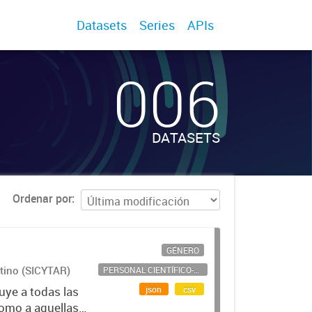
Datasets
Series
APIs
006
DATASETS
Ordenar por
GÉNERO
ntino (SICYTAR)
PERSONAL CIENTÍFICO-TECNOLÓGICO
json
csv
uye a todas las
como a aquellas