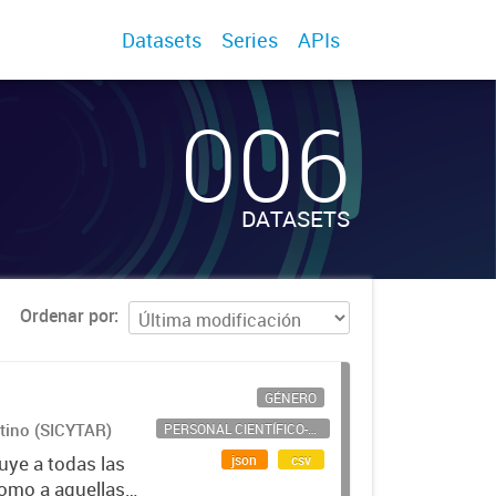
Datasets
Series
APIs
006
DATASETS
Ordenar por
GÉNERO
ntino (SICYTAR)
PERSONAL CIENTÍFICO-TECNOLÓGICO
json
csv
uye a todas las
como a aquellas