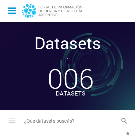
Datasets
-
006
DATASETS