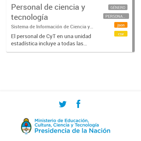
Personal de ciencia y
GÉNERO
tecnología
PERSONAL CIENTÍFICO-TECNOLÓGICO
json
Sistema de Información de Ciencia y
Tecnología Argentino (SICYTAR)
csv
El personal de CyT en una unidad
estadística incluye a todas las
personas involucradas
directamente en I+D así como a
aquellas que brindan servicios
directos para las actividades de I +
D (como...