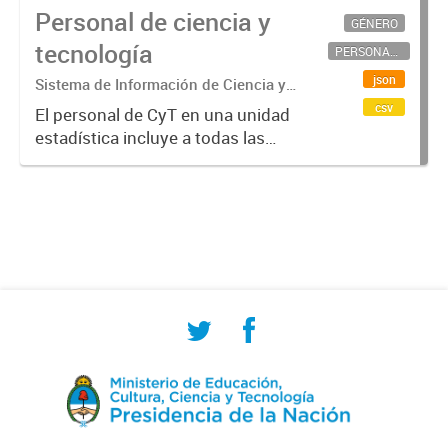
Personal de ciencia y
GÉNERO
tecnología
PERSONAL CIENTÍFICO-TECNOLÓGICO
json
Sistema de Información de Ciencia y
Tecnología Argentino (SICYTAR)
csv
El personal de CyT en una unidad
estadística incluye a todas las
personas involucradas
directamente en I+D así como a
aquellas que brindan servicios
directos para las actividades de I +
D (como...