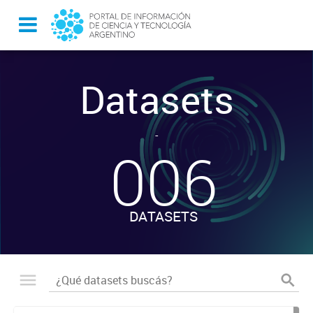
Datasets
-
006
DATASETS