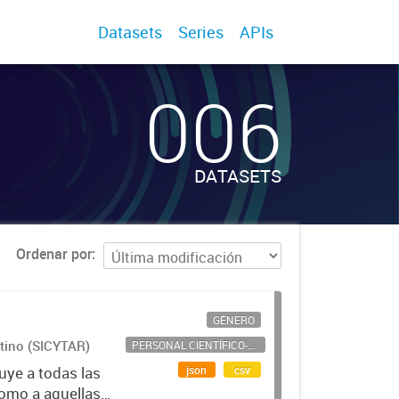
Datasets
Series
APIs
006
DATASETS
Ordenar por
GÉNERO
ntino (SICYTAR)
PERSONAL CIENTÍFICO-TECNOLÓGICO
json
csv
uye a todas las
como a aquellas