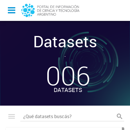
Datasets
-
006
DATASETS