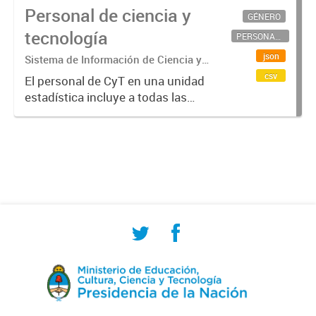
Personal de ciencia y
GÉNERO
tecnología
PERSONAL CIENTÍFICO-TECNOLÓGICO
json
Sistema de Información de Ciencia y
Tecnología Argentino (SICYTAR)
csv
El personal de CyT en una unidad
estadística incluye a todas las
personas involucradas
directamente en I+D así como a
aquellas que brindan servicios
directos para las actividades de I +
D (como...