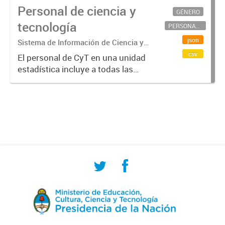
Personal de ciencia y
GÉNERO
tecnología
PERSONAL CIENTÍFICO-TECNOLÓGICO
json
Sistema de Información de Ciencia y
Tecnología Argentino (SICYTAR)
csv
El personal de CyT en una unidad
estadística incluye a todas las
personas involucradas
directamente en I+D así como a
aquellas que brindan servicios
directos para las actividades de I +
D (como...