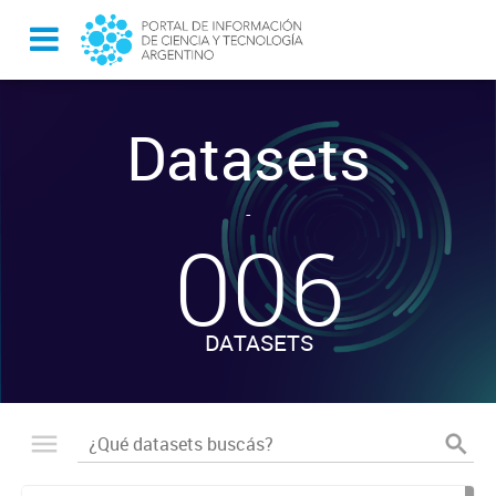
Datasets
-
006
DATASETS