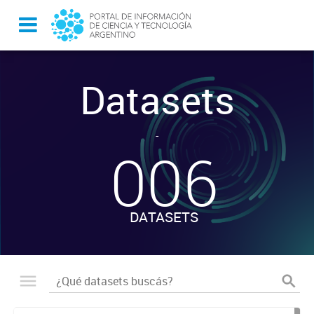
Datasets
-
006
DATASETS