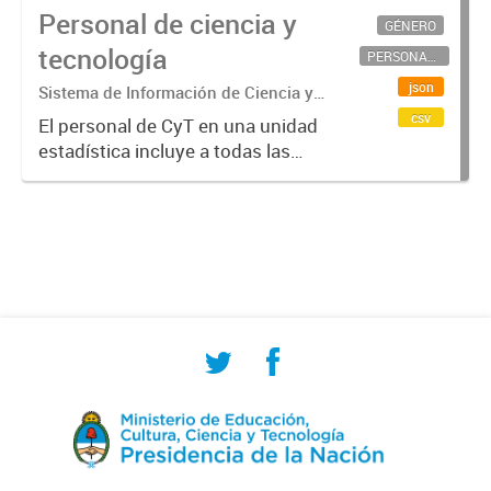
Personal de ciencia y
GÉNERO
tecnología
PERSONAL CIENTÍFICO-TECNOLÓGICO
json
Sistema de Información de Ciencia y
Tecnología Argentino (SICYTAR)
csv
El personal de CyT en una unidad
estadística incluye a todas las
personas involucradas
directamente en I+D así como a
aquellas que brindan servicios
directos para las actividades de I +
D (como...