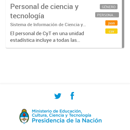
Personal de ciencia y
GÉNERO
tecnología
PERSONAL CIENTÍFICO-TECNOLÓGICO
json
Sistema de Información de Ciencia y
Tecnología Argentino (SICYTAR)
csv
El personal de CyT en una unidad
estadística incluye a todas las
personas involucradas
directamente en I+D así como a
aquellas que brindan servicios
directos para las actividades de I +
D (como...