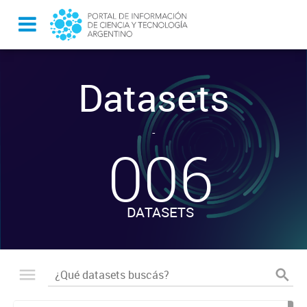
Datasets
-
006
DATASETS