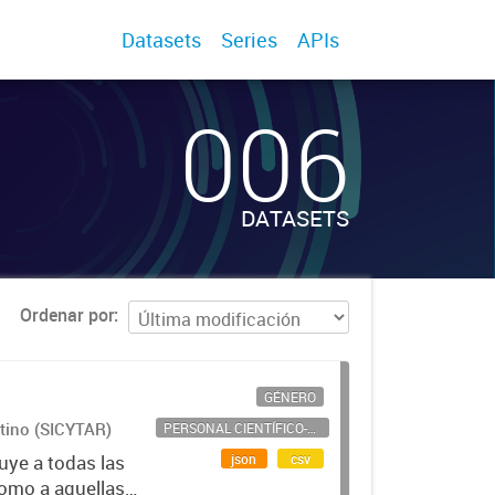
Datasets
Series
APIs
006
DATASETS
Ordenar por
GÉNERO
ntino (SICYTAR)
PERSONAL CIENTÍFICO-TECNOLÓGICO
json
csv
uye a todas las
como a aquellas