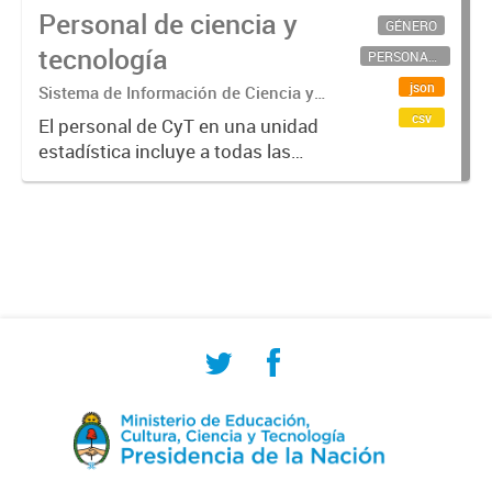
Personal de ciencia y
GÉNERO
tecnología
PERSONAL CIENTÍFICO-TECNOLÓGICO
json
Sistema de Información de Ciencia y
Tecnología Argentino (SICYTAR)
csv
El personal de CyT en una unidad
estadística incluye a todas las
personas involucradas
directamente en I+D así como a
aquellas que brindan servicios
directos para las actividades de I +
D (como...