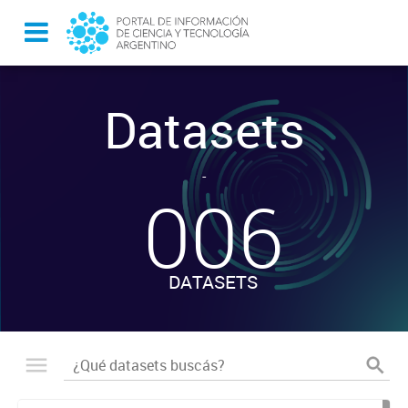
Datasets
-
006
DATASETS