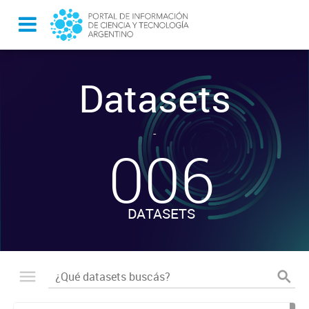
Datasets
-
006
DATASETS