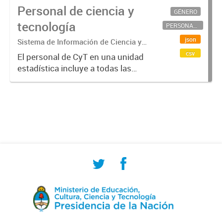
Personal de ciencia y
GÉNERO
tecnología
PERSONAL CIENTÍFICO-TECNOLÓGICO
json
Sistema de Información de Ciencia y
Tecnología Argentino (SICYTAR)
csv
El personal de CyT en una unidad
estadística incluye a todas las
personas involucradas
directamente en I+D así como a
aquellas que brindan servicios
directos para las actividades de I +
D (como...