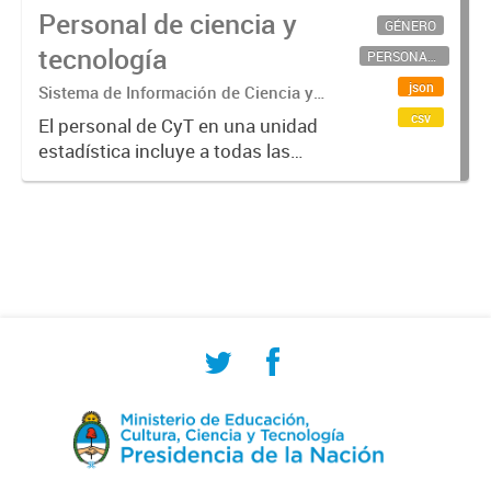
Personal de ciencia y
GÉNERO
tecnología
PERSONAL CIENTÍFICO-TECNOLÓGICO
json
Sistema de Información de Ciencia y
Tecnología Argentino (SICYTAR)
csv
El personal de CyT en una unidad
estadística incluye a todas las
personas involucradas
directamente en I+D así como a
aquellas que brindan servicios
directos para las actividades de I +
D (como...