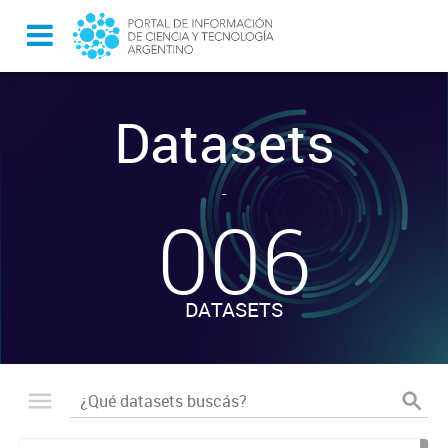
Datasets
-
006
DATASETS