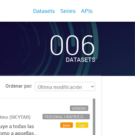
Datasets
Series
APIs
006
DATASETS
Ordenar por
GÉNERO
ntino (SICYTAR)
PERSONAL CIENTÍFICO-TECNOLÓGICO
json
csv
uye a todas las
como a aquellas