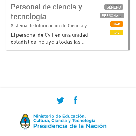
Personal de ciencia y
GÉNERO
tecnología
PERSONAL CIENTÍFICO-TECNOLÓGICO
json
Sistema de Información de Ciencia y
Tecnología Argentino (SICYTAR)
csv
El personal de CyT en una unidad
estadística incluye a todas las
personas involucradas
directamente en I+D así como a
aquellas que brindan servicios
directos para las actividades de I +
D (como...