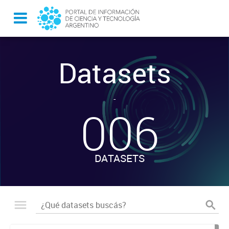
Datasets
-
006
DATASETS