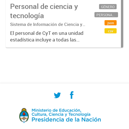
Personal de ciencia y
GÉNERO
tecnología
PERSONAL CIENTÍFICO-TECNOLÓGICO
json
Sistema de Información de Ciencia y
Tecnología Argentino (SICYTAR)
csv
El personal de CyT en una unidad
estadística incluye a todas las
personas involucradas
directamente en I+D así como a
aquellas que brindan servicios
directos para las actividades de I +
D (como...