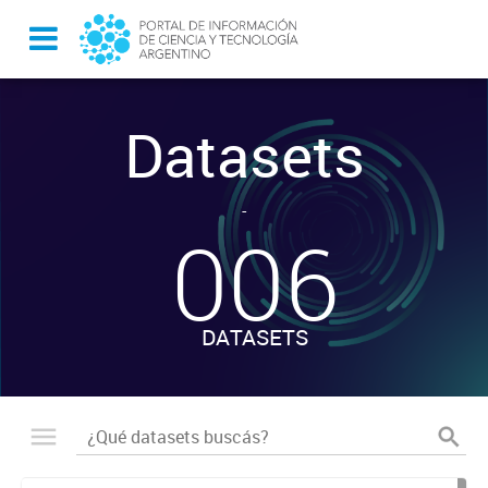
Datasets
-
006
DATASETS