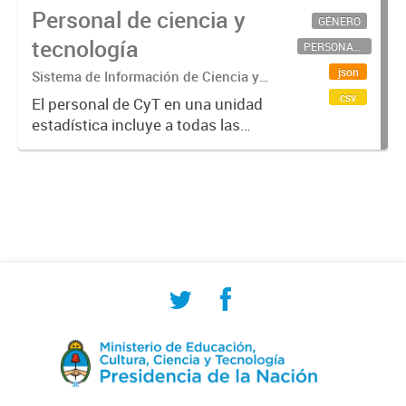
Personal de ciencia y
GÉNERO
tecnología
PERSONAL CIENTÍFICO-TECNOLÓGICO
json
Sistema de Información de Ciencia y
Tecnología Argentino (SICYTAR)
csv
El personal de CyT en una unidad
estadística incluye a todas las
personas involucradas
directamente en I+D así como a
aquellas que brindan servicios
directos para las actividades de I +
D (como...