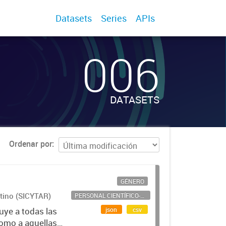
Datasets
Series
APIs
006
DATASETS
Ordenar por
GÉNERO
ntino (SICYTAR)
PERSONAL CIENTÍFICO-TECNOLÓGICO
json
csv
uye a todas las
como a aquellas