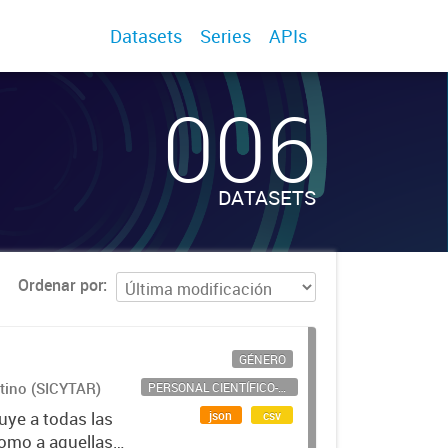
Datasets
Series
APIs
006
DATASETS
Ordenar por
GÉNERO
ntino (SICYTAR)
PERSONAL CIENTÍFICO-TECNOLÓGICO
json
csv
uye a todas las
como a aquellas