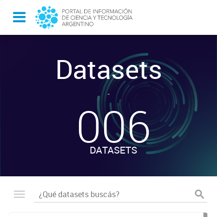
Datasets
-
006
DATASETS