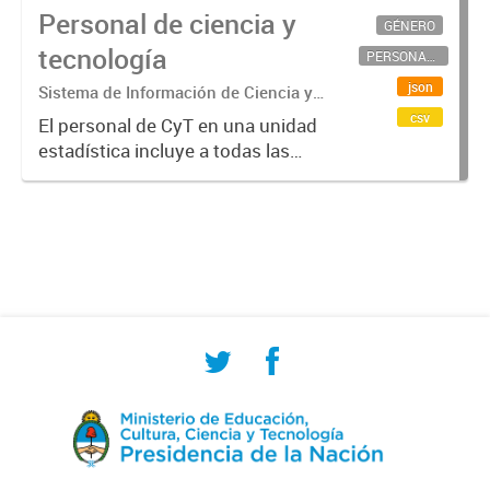
Personal de ciencia y
GÉNERO
tecnología
PERSONAL CIENTÍFICO-TECNOLÓGICO
json
Sistema de Información de Ciencia y
Tecnología Argentino (SICYTAR)
csv
El personal de CyT en una unidad
estadística incluye a todas las
personas involucradas
directamente en I+D así como a
aquellas que brindan servicios
directos para las actividades de I +
D (como...