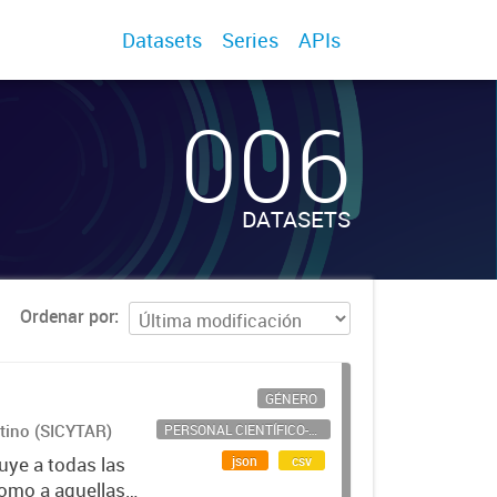
Datasets
Series
APIs
006
DATASETS
Ordenar por
GÉNERO
ntino (SICYTAR)
PERSONAL CIENTÍFICO-TECNOLÓGICO
json
csv
uye a todas las
como a aquellas