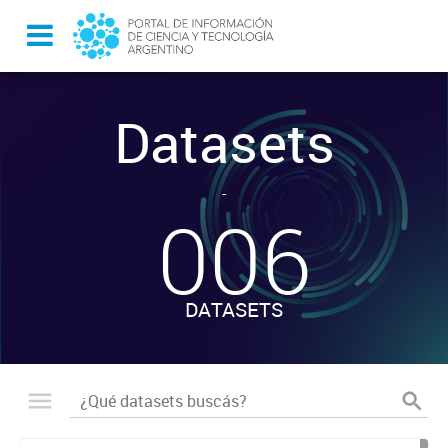
Datasets
-
006
DATASETS