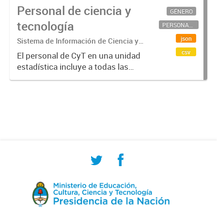
Personal de ciencia y
GÉNERO
tecnología
PERSONAL CIENTÍFICO-TECNOLÓGICO
json
Sistema de Información de Ciencia y
Tecnología Argentino (SICYTAR)
csv
El personal de CyT en una unidad
estadística incluye a todas las
personas involucradas
directamente en I+D así como a
aquellas que brindan servicios
directos para las actividades de I +
D (como...