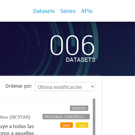
Datasets
Series
APIs
006
DATASETS
Ordenar por
GÉNERO
ntino (SICYTAR)
PERSONAL CIENTÍFICO-TECNOLÓGICO
json
csv
uye a todas las
como a aquellas