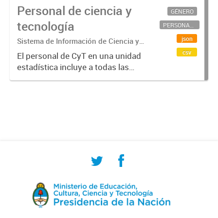
Personal de ciencia y
GÉNERO
tecnología
PERSONAL CIENTÍFICO-TECNOLÓGICO
json
Sistema de Información de Ciencia y
Tecnología Argentino (SICYTAR)
csv
El personal de CyT en una unidad
estadística incluye a todas las
personas involucradas
directamente en I+D así como a
aquellas que brindan servicios
directos para las actividades de I +
D (como...