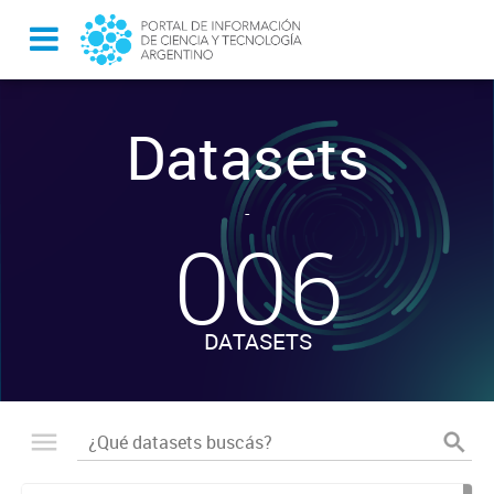
Datasets
-
006
DATASETS