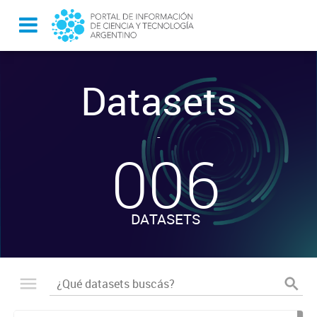
Datasets
-
006
DATASETS