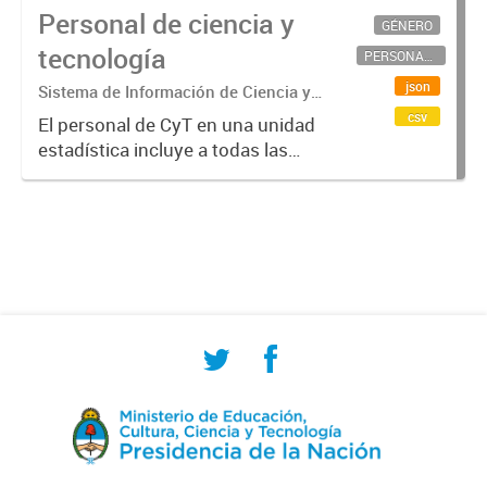
Personal de ciencia y
GÉNERO
tecnología
PERSONAL CIENTÍFICO-TECNOLÓGICO
json
Sistema de Información de Ciencia y
Tecnología Argentino (SICYTAR)
csv
El personal de CyT en una unidad
estadística incluye a todas las
personas involucradas
directamente en I+D así como a
aquellas que brindan servicios
directos para las actividades de I +
D (como...