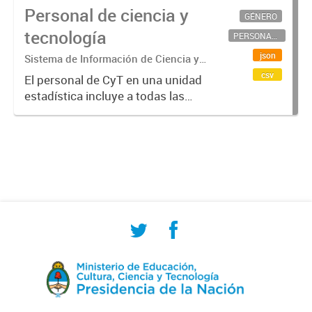
Personal de ciencia y
GÉNERO
tecnología
PERSONAL CIENTÍFICO-TECNOLÓGICO
json
Sistema de Información de Ciencia y
Tecnología Argentino (SICYTAR)
csv
El personal de CyT en una unidad
estadística incluye a todas las
personas involucradas
directamente en I+D así como a
aquellas que brindan servicios
directos para las actividades de I +
D (como...