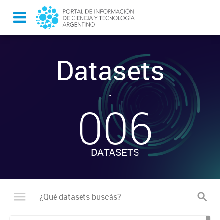
Datasets
-
006
DATASETS