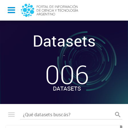
Datasets
-
006
DATASETS