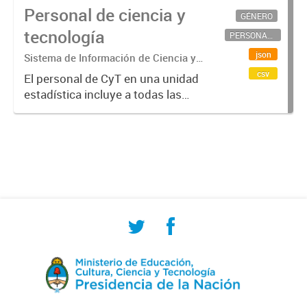
Personal de ciencia y
GÉNERO
tecnología
PERSONAL CIENTÍFICO-TECNOLÓGICO
json
Sistema de Información de Ciencia y
Tecnología Argentino (SICYTAR)
csv
El personal de CyT en una unidad
estadística incluye a todas las
personas involucradas
directamente en I+D así como a
aquellas que brindan servicios
directos para las actividades de I +
D (como...