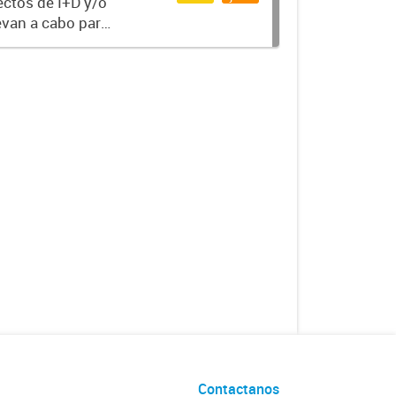
ectos de I+D y/o
evan a cabo para
po
Contactanos