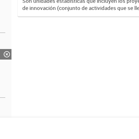
Son unidades estadísticas que incluyen los proy
de innovación (conjunto de actividades que se ll
crear resultados CyT y/o innovativos en un tiem
determinado...