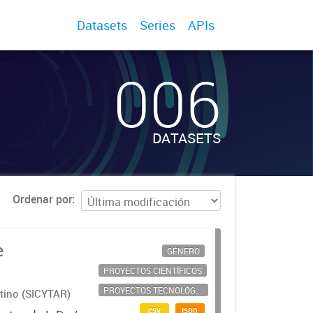
Datasets
Series
APIs
006
DATASETS
Ordenar por
e
GÉNERO
PROYECTOS CIENTÍFICOS
PROYECTOS TECNOLÓGICOS
ntino (SICYTAR)
csv
json