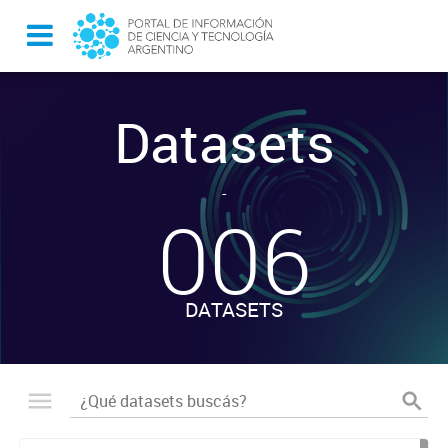
Datasets
-
006
DATASETS