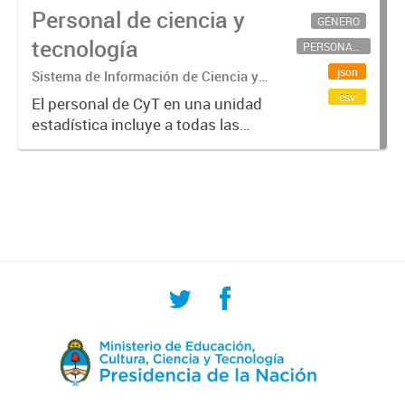
Personal de ciencia y
GÉNERO
tecnología
PERSONAL CIENTÍFICO-TECNOLÓGICO
json
Sistema de Información de Ciencia y
Tecnología Argentino (SICYTAR)
csv
El personal de CyT en una unidad
estadística incluye a todas las
personas involucradas
directamente en I+D así como a
aquellas que brindan servicios
directos para las actividades de I +
D (como...