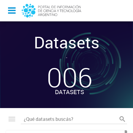
Datasets
-
006
DATASETS