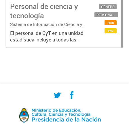
Personal de ciencia y
GÉNERO
tecnología
PERSONAL CIENTÍFICO-TECNOLÓGICO
json
Sistema de Información de Ciencia y
Tecnología Argentino (SICYTAR)
csv
El personal de CyT en una unidad
estadística incluye a todas las
personas involucradas
directamente en I+D así como a
aquellas que brindan servicios
directos para las actividades de I +
D (como...