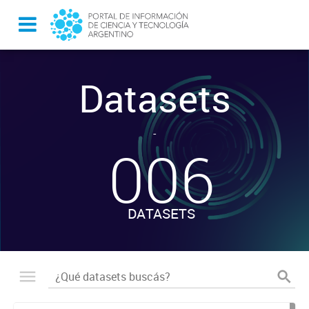
Datasets
-
006
DATASETS