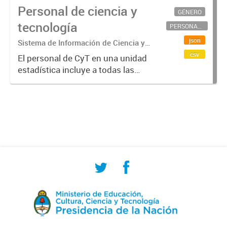
Personal de ciencia y
GÉNERO
tecnología
PERSONAL CIENTÍFICO-TECNOLÓGICO
json
Sistema de Información de Ciencia y
Tecnología Argentino (SICYTAR)
csv
El personal de CyT en una unidad
estadística incluye a todas las
personas involucradas
directamente en I+D así como a
aquellas que brindan servicios
directos para las actividades de I +
D (como...