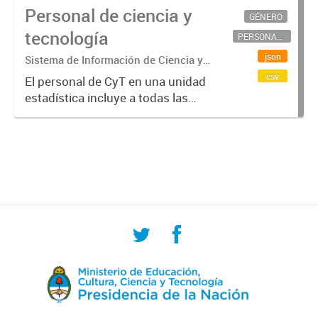
Personal de ciencia y
GÉNERO
tecnología
PERSONAL CIENTÍFICO-TECNOLÓGICO
json
Sistema de Información de Ciencia y
Tecnología Argentino (SICYTAR)
csv
El personal de CyT en una unidad
estadística incluye a todas las
personas involucradas
directamente en I+D así como a
aquellas que brindan servicios
directos para las actividades de I +
D (como...