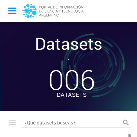
Datasets
-
006
DATASETS