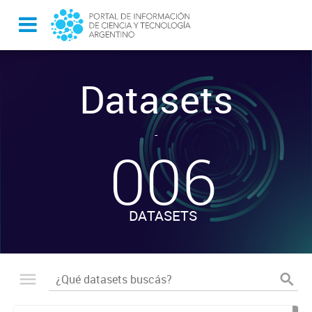
Datasets
-
006
DATASETS