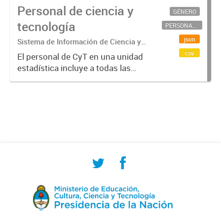
Personal de ciencia y
GÉNERO
tecnología
PERSONAL CIENTÍFICO-TECNOLÓGICO
json
Sistema de Información de Ciencia y
Tecnología Argentino (SICYTAR)
csv
El personal de CyT en una unidad
estadística incluye a todas las
personas involucradas
directamente en I+D así como a
aquellas que brindan servicios
directos para las actividades de I +
D (como...