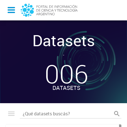
Datasets
-
006
DATASETS