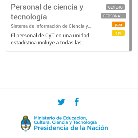
Personal de ciencia y
GÉNERO
tecnología
PERSONAL CIENTÍFICO-TECNOLÓGICO
json
Sistema de Información de Ciencia y
Tecnología Argentino (SICYTAR)
csv
El personal de CyT en una unidad
estadística incluye a todas las
personas involucradas
directamente en I+D así como a
aquellas que brindan servicios
directos para las actividades de I +
D (como...