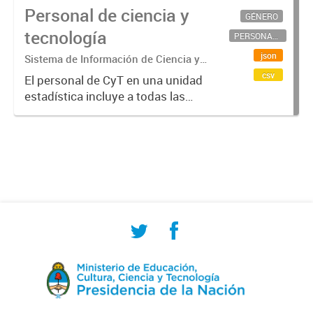
Personal de ciencia y
GÉNERO
tecnología
PERSONAL CIENTÍFICO-TECNOLÓGICO
json
Sistema de Información de Ciencia y
Tecnología Argentino (SICYTAR)
csv
El personal de CyT en una unidad
estadística incluye a todas las
personas involucradas
directamente en I+D así como a
aquellas que brindan servicios
directos para las actividades de I +
D (como...