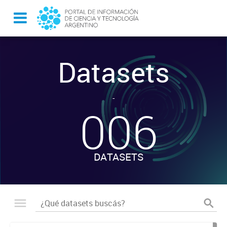
Datasets
-
006
DATASETS