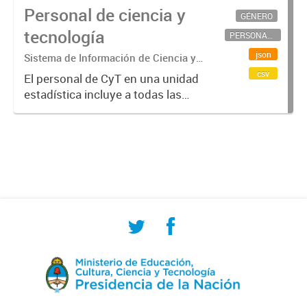
Personal de ciencia y
GÉNERO
tecnología
PERSONAL CIENTÍFICO-TECNOLÓGICO
json
Sistema de Información de Ciencia y
Tecnología Argentino (SICYTAR)
csv
El personal de CyT en una unidad
estadística incluye a todas las
personas involucradas
directamente en I+D así como a
aquellas que brindan servicios
directos para las actividades de I +
D (como...