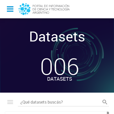
Datasets
-
006
DATASETS