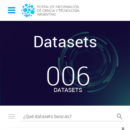
Datasets
-
006
DATASETS