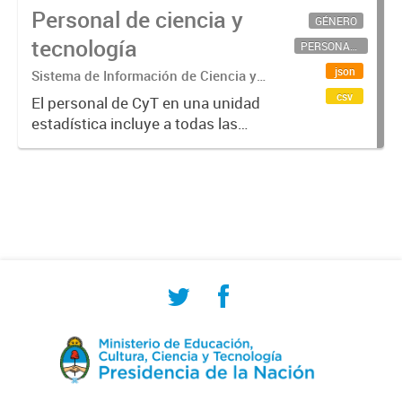
Personal de ciencia y
GÉNERO
tecnología
PERSONAL CIENTÍFICO-TECNOLÓGICO
json
Sistema de Información de Ciencia y
Tecnología Argentino (SICYTAR)
csv
El personal de CyT en una unidad
estadística incluye a todas las
personas involucradas
directamente en I+D así como a
aquellas que brindan servicios
directos para las actividades de I +
D (como...