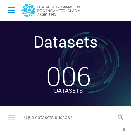
Datasets
-
006
DATASETS