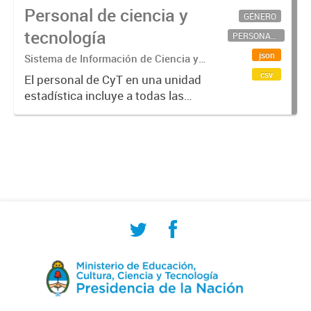
Personal de ciencia y
GÉNERO
tecnología
PERSONAL CIENTÍFICO-TECNOLÓGICO
json
Sistema de Información de Ciencia y
Tecnología Argentino (SICYTAR)
csv
El personal de CyT en una unidad
estadística incluye a todas las
personas involucradas
directamente en I+D así como a
aquellas que brindan servicios
directos para las actividades de I +
D (como...